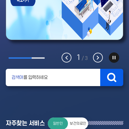
1
이
다
/ 3
전
음
검색어
를 입력하세요
자주찾는 서비스
일반인
보건의료인