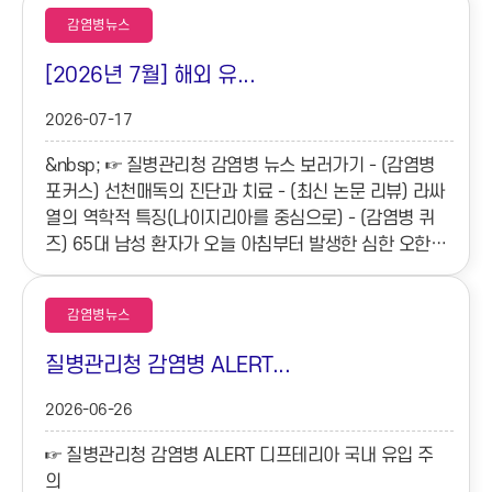
감염병뉴스
[2026년 7월] 해외 유...
2026-07-17
&nbsp; ☞ 질병관리청 감염병 뉴스 보러가기 - (감염병
포커스) 선천매독의 진단과 치료 - (최신 논문 리뷰) 라싸
열의 역학적 특징(나이지리아를 중심으로) - (감염병 퀴
즈) 65대 남성 환자가 오늘 아침부터 발생한 심한 오한,
고열, 그리고 양측 하지의 급격한 통증과 부종을 주소로
내과 의원에 내원하였다...
감염병뉴스
질병관리청 감염병 ALERT...
2026-06-26
☞ 질병관리청 감염병 ALERT 디프테리아 국내 유입 주
의