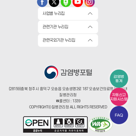
사업별 누리집
관련기관 누리집
관련국외기관 누리집
감염병
통계
(28159)충북 청주시 흥덕구 오송읍 오송생명2로 187 오송보건의료행정타운내
질병관리청
자동신고
지원시스템
☎콜센터 : 1339
COPYRIGHTⓒ질병관리청 ALL RIGHTS RESERVED
FAQ