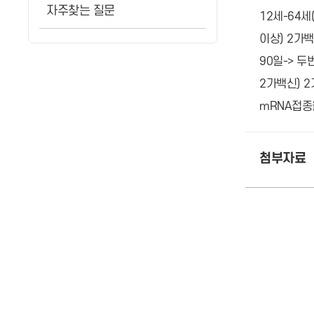
자주찾는 질문
12세-64세
이상) 2가백
90일-> 두
2가백신) 
mRNA접종
첨부자료