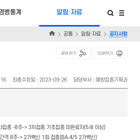
염병통계
알림·자료
공통
알림·자료
공지사항
공유하기
인쇄하기
-16
최종수정일 : 2023-09-26
담당부서 : 예방접종기획과
차접종 -8주-> 3차접종 기초접종 미완료자(5세 이상)
격 8주-> 2가백신 1회 접종(BA.4/5 2가백신)