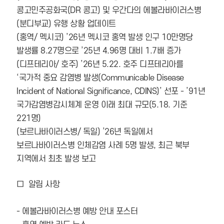
콩고민주공화국(DR 콩고) 및 우간다의 에볼라바이러스병
(분디부교) 유행 상황 업데이트
(홍역/ 멕시코) ’26년 멕시코 홍역 발생 인구 10만명당
발생률 8.27명으로 ’25년 4.96명 대비 1.7배 증가
(디프테리아/ 호주) ’26년 5.22. 호주 디프테리아를
‘국가적 중요 감염병 발생(Communicable Disease
Incident of National Significance, CDINS)’ 선포 - ’91년
국가감염병감시체계 운영 이래 최대 규모(5.18. 기준
221명)
(보르나바이러스병/ 독일) ’26년 독일에서
보르나바이러스병 인체감염 사례 5명 발생, 최근 북부
지역에서 최초 발생 보고
□ 알림 사항
- 에볼라바이러스병 예방 안내 포스터