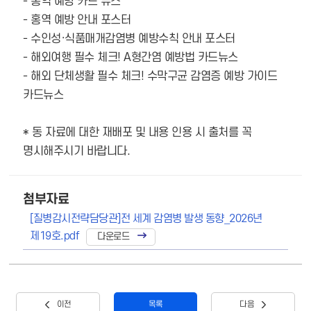
- 홍역 예방 카드 뉴스
- 홍역 예방 안내 포스터
- 수인성·식품매개감염병 예방수칙 안내 포스터
- 해외여행 필수 체크! A형간염 예방법 카드뉴스
- 해외 단체생활 필수 체크! 수막구균 감염증 예방 가이드
카드뉴스
* 동 자료에 대한 재배포 및 내용 인용 시 출처를 꼭
명시해주시기 바랍니다.
첨부자료
[질병감시전략담당관]전 세계 감염병 발생 동향_2026년
제19호.pdf
이전
목록
다음