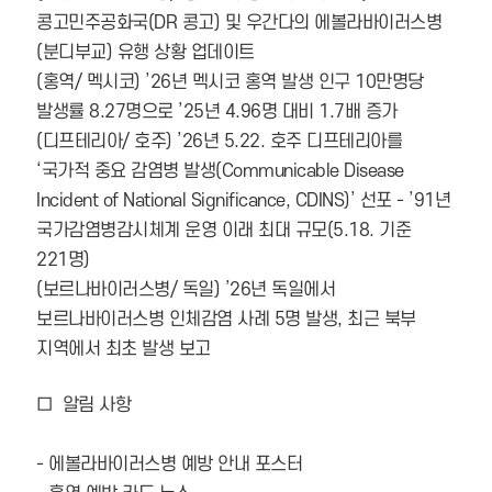
콩고민주공화국(DR 콩고) 및 우간다의 에볼라바이러스병
(분디부교) 유행 상황 업데이트
(홍역/ 멕시코) ’26년 멕시코 홍역 발생 인구 10만명당
발생률 8.27명으로 ’25년 4.96명 대비 1.7배 증가
(디프테리아/ 호주) ’26년 5.22. 호주 디프테리아를
‘국가적 중요 감염병 발생(Communicable Disease
Incident of National Significance, CDINS)’ 선포 - ’91년
국가감염병감시체계 운영 이래 최대 규모(5.18. 기준
221명)
(보르나바이러스병/ 독일) ’26년 독일에서
보르나바이러스병 인체감염 사례 5명 발생, 최근 북부
지역에서 최초 발생 보고
□ 알림 사항
- 에볼라바이러스병 예방 안내 포스터