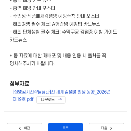
- 홍역 예방 카드 뉴스
- 홍역 예방 안내 포스터
- 수인성·식품매개감염병 예방수칙 안내 포스터
- 해외여행 필수 체크! A형간염 예방법 카드뉴스
- 해외 단체생활 필수 체크! 수막구균 감염증 예방 가이드
카드뉴스
* 동 자료에 대한 재배포 및 내용 인용 시 출처를 꼭
명시해주시기 바랍니다.
첨부자료
[질병감시전략담당관]전 세계 감염병 발생 동향_2026년
제19호.pdf
이전
목록
다음