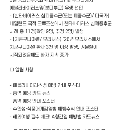
5월 콩고민주공화국(DR콩고) 및 우간다에서
에볼라바이러스명(분디부교) 유행 선언
- (한타바이러스 심폐증후군(또는 폐증후군)/ 다국가)
네덜란드 국적 크루즈선에서 한타바이러스 심폐증후군
사례 총 11명(확진 9명, 추정 2명) 발생
- (치쿤구니야열/ 모리셔스) ’26년 모리셔스에서
치쿤구니야열 환자 3천 명 이상 발생, 겨울철이
시작되었음에도 환자 지속 증가
□ 알림 사항
- 에볼라바이러스병 예방 안내 포스터
- 홍역 예방 카드 뉴스
- 홍역 예방 안내 포스터
- 수인성·식품매개감염병 예방수칙 안내 포스터
- 해외여행 필수 체크! A형간염 예방법 카드뉴스