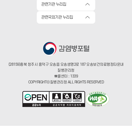
관련기관 누리집
관련국외기관 누리집
(28159)충북 청주시 흥덕구 오송읍 오송생명2로 187 오송보건의료행정타운내
질병관리청
☎콜센터 : 1339
COPYRIGHTⓒ질병관리청 ALL RIGHTS RESERVED