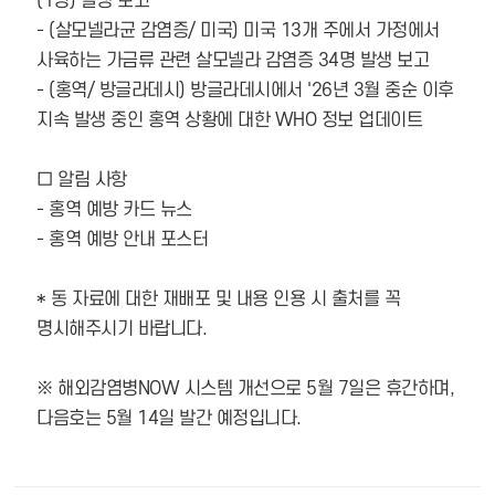
(1
명
)
발생 보고
- (
살모넬라균 감염증
/
미국
)
미국
13
개 주에서 가정에서
사육하는 가금류 관련 살모넬라
감염증
34
명 발생 보고
- (
홍역
/
방글라데시
)
방글라데시에서
'26
년
3
월 중순 이후
지속 발생 중인 홍역 상황에
대한
WHO
정보 업데이트
□
알림 사항
-
홍역 예방 카드 뉴스
-
홍역 예방 안내 포스터
*
동 자료에 대한 재배포 및 내용 인용 시 출처를 꼭
명시해주시기 바랍니다
.
※
해외감염병
NOW
시스템 개선으로
5
월
7
일은 휴간하며
,
다음호는
5
월
14
일 발간 예정입니다
.