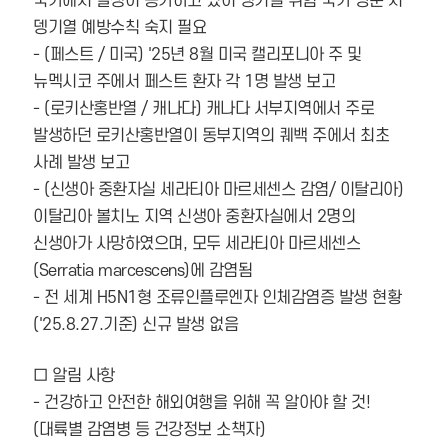
국가에서 발생이 증가하고 있어 뎅기열 위험 국가 방문 시
뎅기열 예방수칙 숙지 필요
- (페스트 / 미국) '25년 8월 미국 캘리포니아 주 및
뉴멕시코 주에서 페스트 환자 각 1명 발생 보고
- (로키산홍반열 / 캐나다) 캐나다 서부지역에서 주로
발생하던 로키산홍반열이 동부지역의 퀘백 주에서 최초
사례 발생 보고
- (신생아 중환자실 세라티아 마르세센스 감염/ 이탈리아)
이탈리아 볼치노 지역 신생아 중환자실에서 2명의
신생아가 사망하였으며, 모두 세라티아 마르세센스
(Serratia marcescens)에 감염됨
- 전 세계 H5N1형 조류인플루엔자 인체감염증 발생 현황
('25.8.27.기준) 신규 발생 없음
□ 알림 사항
- 건강하고 안전한 해외여행을 위해 꼭 알아야 할 것!
(대륙별 감염병 등 건강정보 소책자)