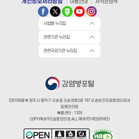
개인정보처리방침
이용안내
저작권정책
사업별 누리집
관련기관 누리집
관련국외기관 누리집
(28159)충북 청주시 흥덕구 오송읍 오송생명2로 187 오송보건의료행정타운내
질병관리청
☎콜센터 : 1339
COPYRIGHTⓒ질병관리청 ALL RIGHTS RESERVED